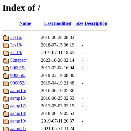
Index of /
Name
Last modified
Size
Description
3cs16/
2016-06-28 08:33
-
3cs18/
2018-07-15 06:19
-
3cs19/
2019-07-11 18:45
-
52napec/
2023-10-26 02:14
-
900019/
2017-02-08 16:04
-
900050/
2019-03-19 08:30
-
900052/
2019-04-19 21:48
-
aamp15/
2016-06-10 05:36
-
aamp16/
2016-06-25 02:53
-
aamp17/
2017-05-05 03:19
-
aamp18/
2018-06-19 05:53
-
aamp19/
2019-07-11 20:37
-
aamp21/
2021-05-31 11:24
-