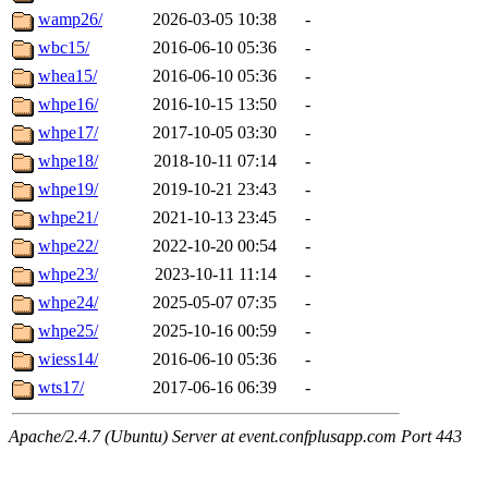
wamp26/
2026-03-05 10:38
-
wbc15/
2016-06-10 05:36
-
whea15/
2016-06-10 05:36
-
whpe16/
2016-10-15 13:50
-
whpe17/
2017-10-05 03:30
-
whpe18/
2018-10-11 07:14
-
whpe19/
2019-10-21 23:43
-
whpe21/
2021-10-13 23:45
-
whpe22/
2022-10-20 00:54
-
whpe23/
2023-10-11 11:14
-
whpe24/
2025-05-07 07:35
-
whpe25/
2025-10-16 00:59
-
wiess14/
2016-06-10 05:36
-
wts17/
2017-06-16 06:39
-
Apache/2.4.7 (Ubuntu) Server at event.confplusapp.com Port 443